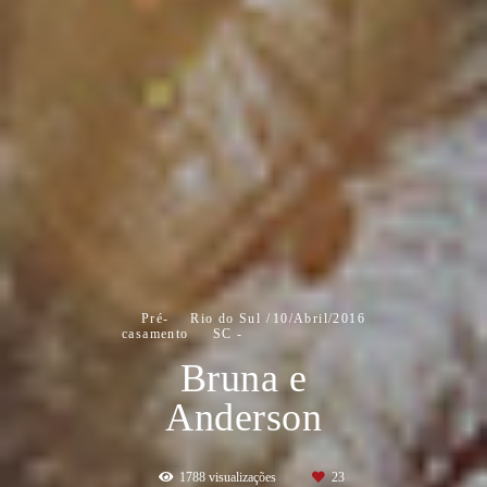
Pré-
Rio do Sul /
10/Abril/2016
casamento
SC
Bruna e
Anderson
1788
visualizações
23