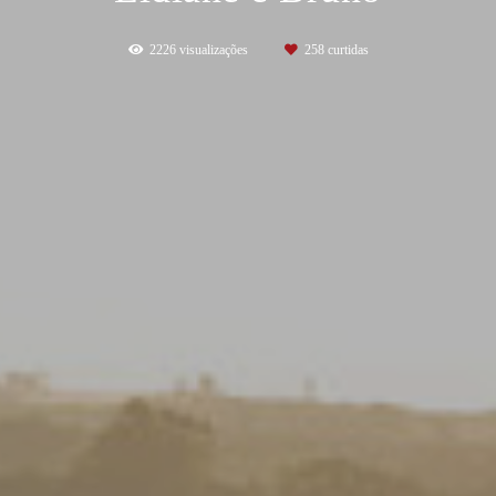
2226
visualizações
258
curtidas