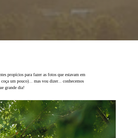
es propícios para fazer as fotos que estavam em
a coça um pouco)... mas vou dizer... conhecemos
que grande dia!