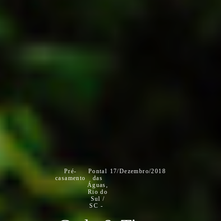
Pré-
Pontal
17/Dezembro/2018
casamento
das
Águas,
Rio do
Sul /
SC