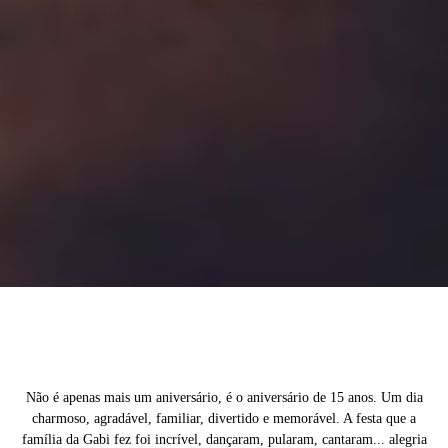
Não é apenas mais um aniversário, é o aniversário de 15 anos. Um dia
charmoso, agradável, familiar, divertido e memorável. A festa que a
família da Gabi fez foi incrível, dançaram, pularam, cantaram... alegria