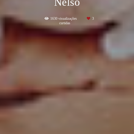
Nelso
1630
visualizações
3
curtidas