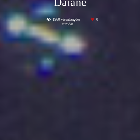
Daiane
1960
visualizações
0
curtidas