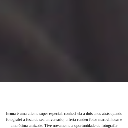
Bruna é uma cliente super especial, conheci ela a dois anos atrás quando
fotografei a festa de seu aniversário, a festa rendeu fotos maravilhosas e
uma ótima amizade. Tive novamente a oportunidade de fotografar