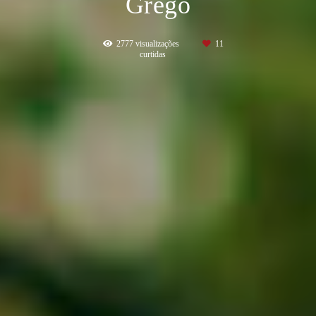
Grego
2777
visualizações
11
curtidas