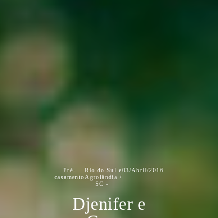
Pré-
Rio do Sul e
03/Abril/2016
casamento
Agrolândia /
SC
Djenifer e